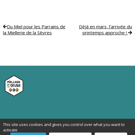
Du Miel pour les Parrains de
Déjà en mars, l’arrivée du
la Miellerie de la Sèvres
printemps approche !
06 77 43 96 28 | mielleriedelasevre@gmail.com
This site uses cookies and gives you control over what you want to
activate